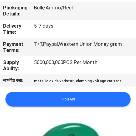
ভ্রমণ
Packaging
Bulk/Ammo/Reel
Details:
মান
Delivery
5-7 days
Time:
নিয়ন্ত্রণ
Payment
T/T,Paypal,Western Union,Money gram
Terms:
যোগাযোগ
Supply
5000,000,000PCS Per Month
করুন
Ability:
লক্ষণীয় করা:
,
metallic oxide varistor
clamping voltage varistor
খবর
ভালো দাম
উদ্ধৃতির
জন্য
আবেদন