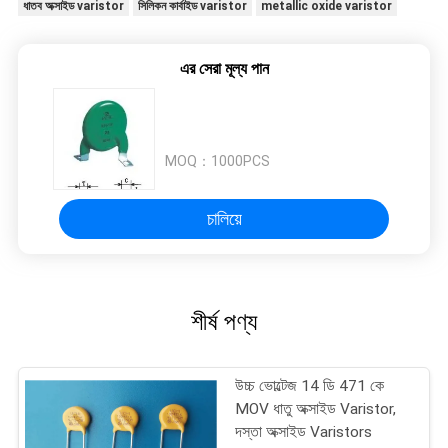
ধাতব অক্সাইড varistor
সিলিকন কার্বাইড varistor
metallic oxide varistor
এর সেরা মূল্য পান
MOQ：
1000PCS
চালিয়ে
শীর্ষ পণ্য
উচ্চ ভোল্টেজ 14 ডি 471 কে
MOV ধাতু অক্সাইড Varistor,
দস্তা অক্সাইড Varistors