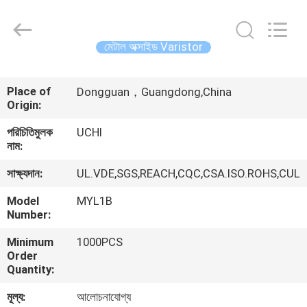
Guangdong
Uchi
Electronics
Co.,Ltd.
All
মেটাল অক্সাইড Varistor
Rights
Reserved.
বাড়ি
Place of
Dongguan，Guangdong,China
Origin:
পণ্য
পরিচিতিমুলক
UCHI
নাম:
ভিআর
সাক্ষ্যদান:
UL.VDE,SGS,REACH,CQC,CSA.ISO.ROHS,CUL
শো
Model
MYL1B
Number:
আমাদের
Minimum
1000PCS
সম্পর্কে
Order
Quantity:
কারখানা
মূল্য:
আলোচনাযোগ্য