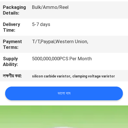
ভ্রমণ
Packaging
Bulk/Ammo/Reel
Details:
মান
Delivery
5-7 days
Time:
নিয়ন্ত্রণ
Payment
T/T,Paypal,Western Union,
Terms:
যোগাযোগ
Supply
5000,000,000PCS Per Month
করুন
Ability:
লক্ষণীয় করা:
,
silicon carbide varistor
clamping voltage varistor
খবর
ভালো দাম
উদ্ধৃতির
জন্য
আবেদন