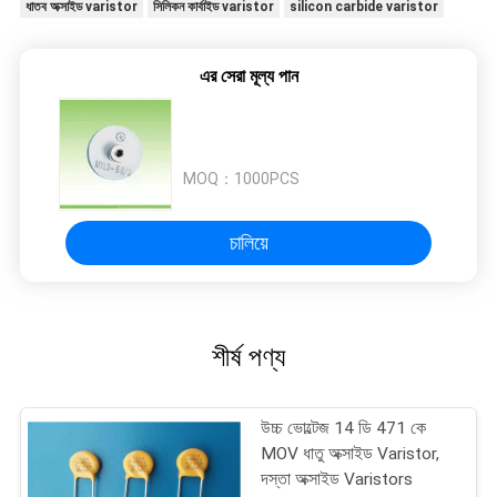
ধাতব অক্সাইড varistor
সিলিকন কার্বাইড varistor
silicon carbide varistor
এর সেরা মূল্য পান
MOQ：
1000PCS
চালিয়ে
শীর্ষ পণ্য
উচ্চ ভোল্টেজ 14 ডি 471 কে
MOV ধাতু অক্সাইড Varistor,
দস্তা অক্সাইড Varistors