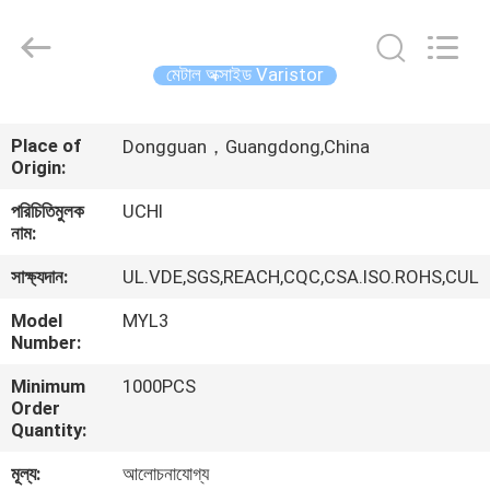
Guangdong
Uchi
Electronics
Co.,Ltd.
All
মেটাল অক্সাইড Varistor
Rights
Reserved.
বাড়ি
Place of
Dongguan，Guangdong,China
Origin:
পণ্য
পরিচিতিমুলক
UCHI
নাম:
ভিআর
সাক্ষ্যদান:
UL.VDE,SGS,REACH,CQC,CSA.ISO.ROHS,CUL
শো
Model
MYL3
Number:
আমাদের
Minimum
1000PCS
সম্পর্কে
Order
Quantity:
কারখানা
মূল্য:
আলোচনাযোগ্য