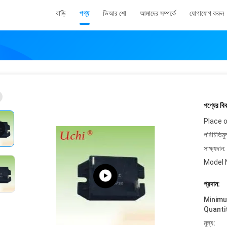
বাড়ি
পণ্য
ভিআর শো
আমাদের সম্পর্কে
যোগাযোগ করুন
পণ্যের বি
Place o
পরিচিতিমু
সাক্ষ্যদান:
Model 
প্রদান:
Minim
Quanti
মূল্য: