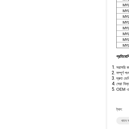
MYL
MYL
MYL
MYL
MYL
MYL
MYL
MYL
প্রতিযোগি
সরাসরি ক
সম্পূর্ণ
দ্রুত ডেল
সেরা বিক্
OEM এব
ট্যাগ:
ধাতব 