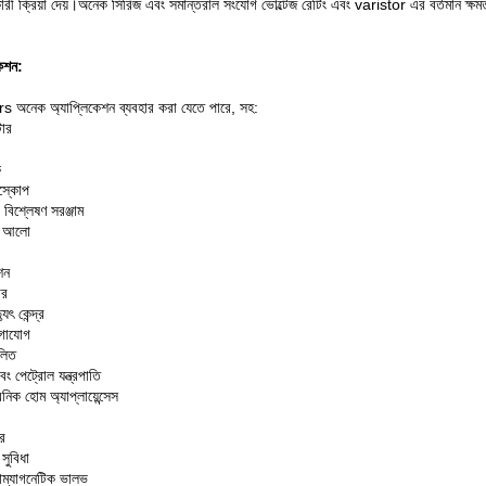
রী ক্রিয়া দেয়।অনেক সিরিজ এবং সমান্তরাল সংযোগ ভোল্টেজ রেটিং এবং varistor এর বর্তমান ক্ষমতা
কেশন:
s অনেক অ্যাপ্লিকেশন ব্যবহার করা যেতে পারে, সহ:
টার
ক
স্কোপ
 বিশ্লেষণ সরঞ্জাম
ার আলো
শন
ার
্যুৎ কেন্দ্র
োগাযোগ
ালিত
বং পেট্রোল যন্ত্রপাতি
নিক হোম অ্যাপ্লায়েন্সেস
ার
 সুবিধা
রোম্যাগনেটিক ভালভ