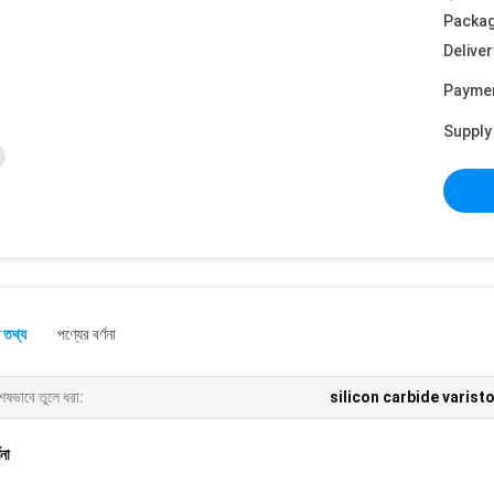
Packag
Deliver
Payme
Supply 
 তথ্য
পণ্যের বর্ণনা
েষভাবে তুলে ধরা:
silicon carbide varist
ণনা