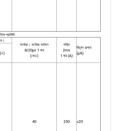
তিক পরামিতি
িউম।
সর্বোচ্চ। সর্বোচ্চ বর্তমান
শক্তি
বিদ্যুৎ সল্পতা
8/20μs 1 বার
2ms
(এ)
(μA)
(কেএ)
1 বার (A)
40
250
≤20