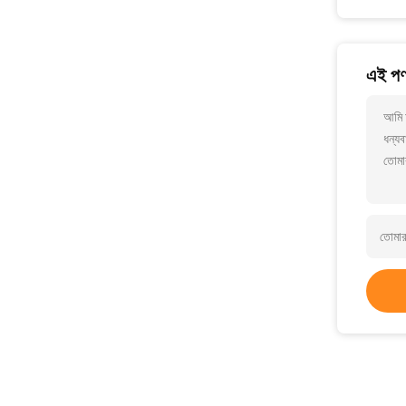
এই পণ্
আমি 
ধন্যব
তোমা