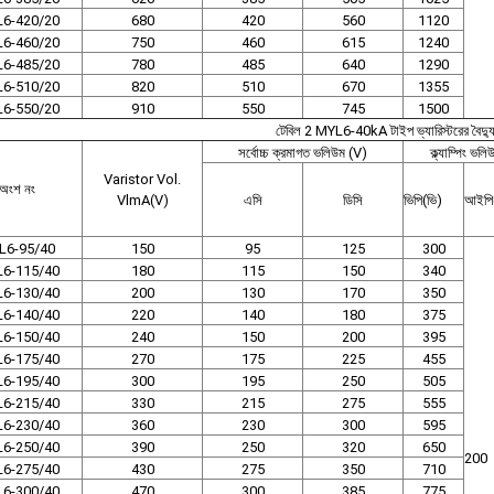
6-420/20
680
420
560
1120
6-460/20
750
460
615
1240
6-485/20
780
485
640
1290
6-510/20
820
510
670
1355
6-550/20
910
550
745
1500
টেবিল 2 MYL6-40kA টাইপ ভ্যারিস্টরের বৈদ্যু
সর্বোচ্চ ক্রমাগত ভলিউম (V)
ক্ল্যাম্পিং ভল
Varistor Vol.
অংশ নং
VlmA(V)
এসি
ডিসি
ভিপি(ভি)
আইপি
L6-95/40
150
95
125
300
6-115/40
180
115
150
340
6-130/40
200
130
170
350
6-140/40
220
140
180
375
6-150/40
240
150
200
395
6-175/40
270
175
225
455
6-195/40
300
195
250
505
6-215/40
330
215
275
555
6-230/
40
360
230
300
595
6-250/40
390
250
320
650
200
6-275/40
430
275
350
710
6-300/40
470
300
385
775