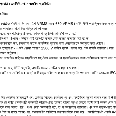
্রোটেক্টর এসপিডি মেটাল অক্সাইড ভ্যারিস্টর
্তারিত:
ত ভোল্টেজ পরিসীমা নির্বাচন - 14 VRMS থেকে 680 VRMS। এটি নির্দিষ্ট অ্যাপ্লিকেশনের জন্য সঠ
ের আকারের সাথে উচ্চ শক্তি শোষণ ক্ষমতা।
ের কম প্রতিক্রিয়া সময়, ক্ষণস্থায়ী ক্ল্যাম্পিং তাৎক্ষণিকভাবে ঘটে।
ান্ড-বাই পাওয়ার - স্ট্যান্ড-বাই কন্ডিশনে কার্যত কোন কারেন্ট ব্যবহার করা হয় না।
প্যাসিট্যান্স মান, ডিজিটাল সুইচিং সার্কিট্রির সুরক্ষার জন্য ভেরিস্টারকে উপযুক্ত করে তোলে।
ি ইনসুলেশন - একটি গেরুয়া আবরণ 2500 V পর্যন্ত সুরক্ষা প্রদান করে, শর্ট সার্কিট প্রতিরোধ করে
াদান বা ট্র্যাক।
বে সংজ্ঞায়িত মাত্রিক সহনশীলতা সহ টেপে উপলব্ধ, যা স্বয়ংক্রিয়তার জন্য ভেরিস্টরকে আদর্শ করে 
ণরূপে অ দাহ্য, IEC অনুযায়ী, এমনকি গুরুতর লোডিং অবস্থার মধ্যেও।
ীন বার্ণিশ যা ভেরিস্টরকে আর্দ্র বা বিষাক্ত পরিবেশে ব্যবহারের জন্য নিরাপদ করে।বার্ণিশ এছাড়াও
র উচ্চ ভোল্টেজ ট্রানজিয়েন্ট এবং ঢেউয়ের বিরুদ্ধে নির্ভরযোগ্য এবং অর্থনৈতিক সুরক্ষা প্রদান করে যা
তিক শব্দ দ্বারা।ক্ষণস্থায়ী দমনকারী ডায়োডগুলির তুলনায় তাদের সুবিধা রয়েছে যতটা তারা অনেক বে
েন্টকে দমন করতে পারে। যখন একটি ক্ষণস্থায়ী ঘটে, তখন ভ্যারিস্টর প্রতিরোধ খুব উচ্চ স্ট্যান্ড-বাই 
 নিরাপদ স্তরে আবদ্ধ হয়, সংবেদনশীল সার্কিটের উপাদানগুলিকে রক্ষা করে। ভ্যারিস্টরগুলি একটি অ-