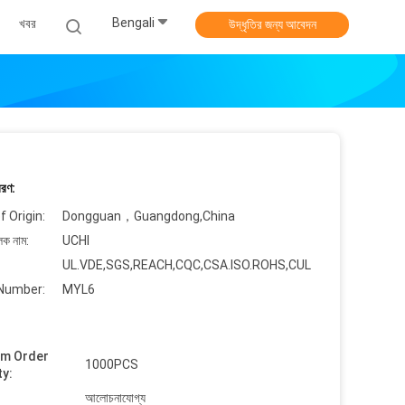
Bengali
খবর
উদ্ধৃতির জন্য আবেদন
বরণ:
f Origin:
Dongguan，Guangdong,China
লক নাম:
UCHI
UL.VDE,SGS,REACH,CQC,CSA.ISO.ROHS,CUL
Number:
MYL6
um Order
1000PCS
ty:
আলোচনাযোগ্য