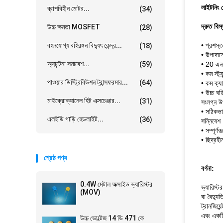
লাইটনিং প
ব্রাশবিহীন মোটর...
(34)
দ্রুত বিস
উচ্চ ক্ষমতা MOSFET
(28)
বহনযোগ্য বহিরঙ্গন বিদ্যুৎ কেন্দ্র...
• প্রশস্
(18)
• উপাদান
অ্যান্টেনা সমাবেশ...
(59)
• 20 এনএস
• কম স্ট্য
পাওয়ার ডিস্ট্রিবিউশন ট্রান্সফরমার...
(64)
• কম ক্যা
• উচ্চ বড
মাইক্রোক্যানেল হিট এক্সচেঞ্জার...
(31)
সংলগ্ন উপ
• সঠিকভা
এলইডি গাড়ি হেডলাইট...
(36)
সন্নিবেশ
• সম্পূর্
• ছিদ্রহ
শ্রেষ্ঠ পণ্য
বর্ণনা:
0.4W মেটাল অক্সাইড ভ্যারিস্টর
ভ্যারিস্ট
(MOV)
বা বৈদ্যু
ট্রানজিয়
এবং একটি
উচ্চ ভোল্টেজ 14 ডি 471 কে