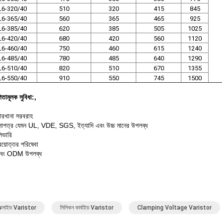
6-320/40
510
320
415
845
6-365/40
560
365
465
925
6-385/40
620
385
505
1025
6-420/
40
680
420
560
1120
6-460/
40
750
460
615
1240
6-485/
40
780
485
640
1290
6-510/
40
820
510
670
1355
6-550/40
910
550
745
1500
তামূলক সুবিধা:,
ারখানা সরবরাহ
 শংসাপত্র যেমন UL, VDE, SGS, ইত্যাদি এবং উচ্চ মানের উপলব্ধ
িভারি
রয়োত্তর পরিষেবা
ং ODM উপলব্ধ
অক্সাইড Varistor
সিলিকন কার্বাইড Varistor
Clamping Voltage Varistor