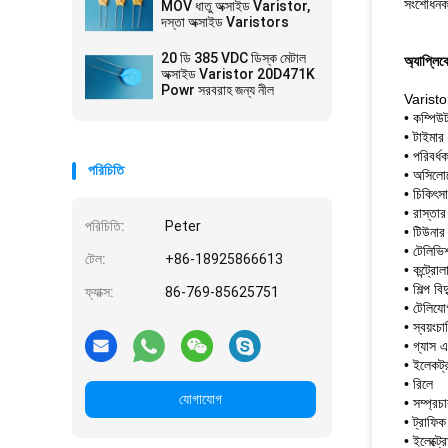
সংশোধনকা
MOV ধাতু অক্সাইড Varistor,
দস্তা অক্সাইড Varistors
20 ডি 385 VDC ডিস্ক মেটাল
অ্যাপ্লি
অক্সাইড Varistor 20D471K
Powr সরবরাহ জন্য নীল
Varistor
• কম্পিউ
• টাইমার
• পরিবর্ধ
পরিচিতি
• অসিলো
• চিকিৎসা
• রাস্ত
পরিচিতি:
Peter
• টিউনার
• টেলিভি
টেল:
+86-18925866613
• কন্ট্রোল
• শিল্প বিদ
ফ্যাক্স:
86-769-85625751
• টেলিয
• স্বয়ংচ
• গ্যাস এ
• ইলেকট্র
• রিলে
যোগাযোগ
• সম্প্রচ
• ট্রাফিক
• ইলেক্ট্