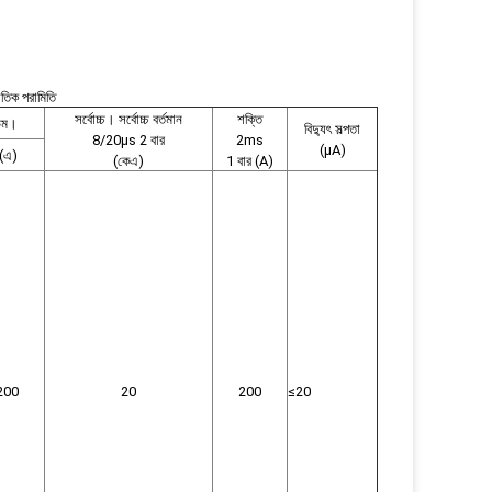
তিক পরামিতি
সর্বোচ্চ। সর্বোচ্চ বর্তমান
শক্তি
িউম।
বিদ্যুৎ সল্পতা
8/20μs 2 বার
2ms
(μA)
(এ)
(কেএ)
1 বার (A)
200
20
200
≤20