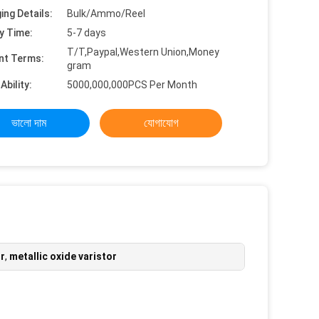
ing Details:
Bulk/Ammo/Reel
y Time:
5-7 days
T/T,Paypal,Western Union,Money
nt Terms:
gram
Ability:
5000,000,000PCS Per Month
ভালো দাম
যোগাযোগ
or
,
metallic oxide varistor