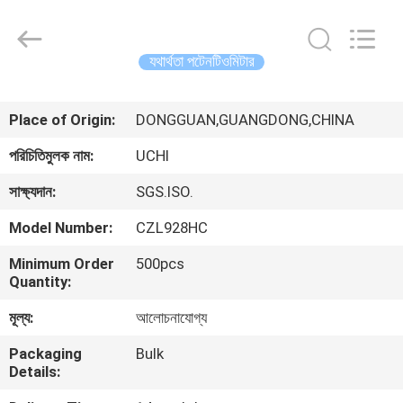
Guangdong
Uchi
Electronics
Co.,Ltd.
All
যথার্থতা পটেনটিওমিটার
Rights
Reserved.
বাড়ি
Place of Origin:
DONGGUAN,GUANGDONG,CHINA
পণ্য
পরিচিতিমুলক নাম:
UCHI
সাক্ষ্যদান:
SGS.ISO.
ভিআর
Model Number:
CZL928HC
শো
Minimum Order
500pcs
Quantity:
আমাদের
মূল্য:
আলোচনাযোগ্য
সম্পর্কে
Packaging
Bulk
Details:
কারখানা