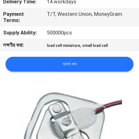
Delivery Time:
14 workdays
ভ্রমণ
Payment
T/T, Western Union, MoneyGram
Terms:
মান
Supply Ability:
500000pcs
নিয়ন্ত্রণ
লক্ষণীয় করা:
,
load cell miniature
small load cell
যোগাযোগ
ভালো দাম
করুন
খবর
উদ্ধৃতির
জন্য
আবেদন