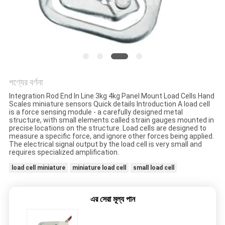
সাইট
ম্যাপ
PRIVACY
পণ্যের বর্ণনা
POLICY
Integration Rod End In Line 3kg 4kg Panel Mount Load Cells Hand
Scales miniature sensors Quick details Introduction A load cell
is a force sensing module - a carefully designed metal
structure, with small elements called strain gauges mounted in
precise locations on the structure. Load cells are designed to
measure a specific force, and ignore other forces being applied.
The electrical signal output by the load cell is very small and
requires specialized amplification.
load cell miniature
miniature load cell
small load cell
এর সেরা মূল্য পান