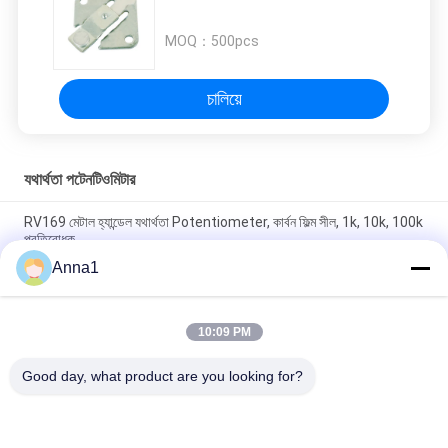
MOQ：
500pcs
চালিয়ে
যথার্থতা পটেনটিওমিটার
RV169 মেটাল হ্যান্ডেল যথার্থতা Potentiometer, কার্বন ফিল্ম সীল, 1k, 10k, 100k
প্রতিরোধক
Anna1
WH3012P 30 মিমি 45 মিমি স্টেরিও ডুয়াল স্লাইডিং পটেনসিওমিটার বি 10 কে ভ্রমণ
স্লাইডিং পটেনসিওমিটার
10:09 PM
৯৩পিআর ৩ পিন একক টার্ন মেটাল সিরামিক ফাইন-টিউনিং পটেনসিওমিটার ১ ওয়াট ১০ কে
ওহম ১/২ ইঞ্চি
Good day, what product are you looking for?
সব