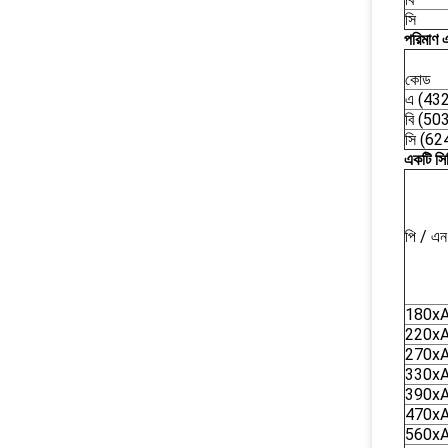
সি
পরিমাণ 
কোড
এ (43
বি (50
সি (62
একটি সি
পি / এন
180x
220x
270x
330x
390x
470x
560x