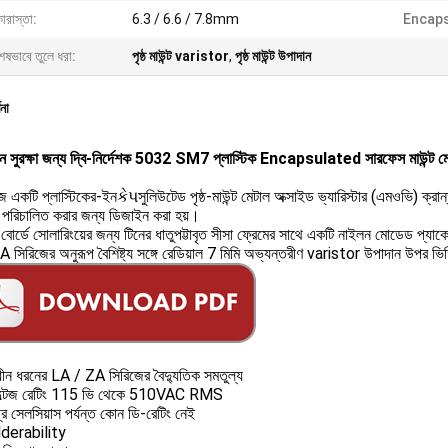
ারাস্তা:
6.3 / 6.6 / 7.8mm
Encaps
েষভাবে তুলে ধরা:
পৃষ্ঠ মাউন্ট varistor
,
পৃষ্ঠ মাউন্ট উপাদান
ণনা
ইন সুরক্ষা জন্য দ্বি-নির্দেশক 5032 SM7 প্লাস্টিক Encapsulated সারফেস মা
 একটি প্লাস্টিকের-ইনકેપসুলিউটেড পৃষ্ঠ-মাউন্ট মেটাল অক্সাইড ভ্যারিস্টার (এমওভি) ক্র
 পরিচালিত করার জন্য ডিজাইন করা হয়।
 বোর্ডে সোলারিংয়ের জন্য টিনের ধাতুপট্টাবৃত সীসা ফ্রেমের সাথে একটি নাইলন মোডেড প
 সিরিজের অনুরূপ বৈশিষ্ট্য সঙ্গে রেডিয়াল 7 মিমি অভ্যন্তরীণ varistor উপাদান উপর ভ
াধীন ধরনের LA / ZA সিরিজের বৈদ্যুতিক সমতুল্য
ল্টেজ রেটিং 115 ভি থেকে 510VAC RMS
ি সেলসিয়াস পর্যন্ত কোন ডি-রেটিং নেই
lderability