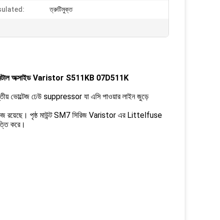
ulated:
ত্রুটিমুক্ত
উন্ট মেটাল অক্সাইড Varistor S511KB 07D511K
ান্তীয় ভোল্টেজ ঢেউ suppressor যা এসি পাওয়ার লাইন জুড়ে
্যাকেজ রয়েছে। পৃষ্ঠ মাউন্ট SM7 সিরিজ Varistor এর Littelfuse
িত্তি করে।