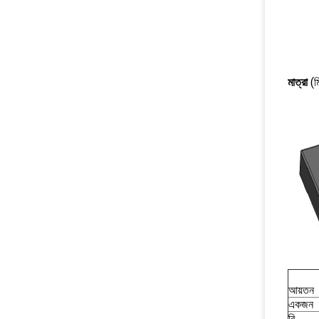
মাত্রা
(ম
আয়তন
একজন
বি