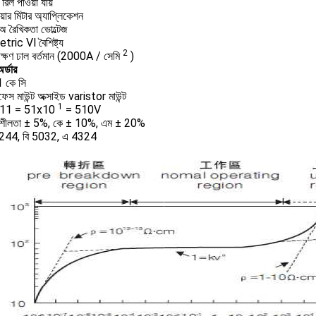
রিল পাওয়া যায়
়ার মিটার অ্যাপ্লিকেশন
অ রৈখিকতা ভোল্টেজ
ic Vl বৈশিষ্ট্য
2
িচক্ষণ ঢাল বর্তমান (2000A / সেমি
)
র্ডার
 কে সি
েস মাউন্ট অক্সাইড varistor মাউন্ট
1
511 = 51x10
= 510V
নশীলতা ± 5%, কে ± 10%, এম ± 20%
 6244, বি 5032, এ 4324