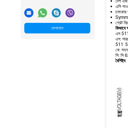
টেপ এবং 
এসি পাওয
চমৎকার 
Symmetr
গ্রেট ব
কিভাবে অ
যোগাযোগ
এস 511
এস: সারফ
511: 
কে: সহ
সি: সি
বৈশিষ্ট্য