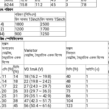
6244
15.8
11.2
4.5
3
7.8
এবং পরিমাপ
পরিমাণ (পিসিএস)
রিল আকার 13inch
রিল আকার 15inch
24)
1800
2500
32)
1200
1700
44)
900
1250
রিজ স্পেসিফিকেশন
ম্যাক্স
অপারেশন
ম্যাক্স
Varistor
ভোল্টেজ,
নিবন্ধন
ভোল্টেজ, বৈদ্যুতিক একক বিশেষ
বৈদ্যুতিক একক
ভোল্টেজ, বৈদ্যুতিক একক বিশেষ
বিশেষ
ডিসি
এসি (ভি)
V0.1mA (V)
ভিসি (ভি)
আইপি (এ)
(ভি)
A
11
14
18 (16.2 ~ 19.8)
40
1
A
14
18
22 (19.8 ~ 24.2)
48
1
A
17
22
27 (24.3 ~ 29.7)
60
1
A
20
26
33 (29.7 ~ 36.3)
73
1
A
25
31
39 (35.1 ~ 42.9)
86
1
A
30
38
47 (42.3 ~ 51.7)
104
1
A
35
45
56 (50.4 ~ 61.6)
123
1