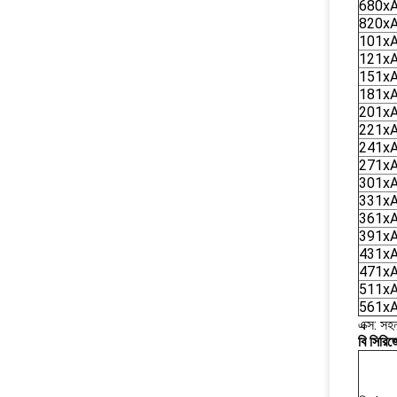
680x
820x
101x
121x
151x
181x
201x
221x
241x
271x
301x
331x
361x
391x
431x
471x
511x
561x
এক্স: সহ
বি সিরি