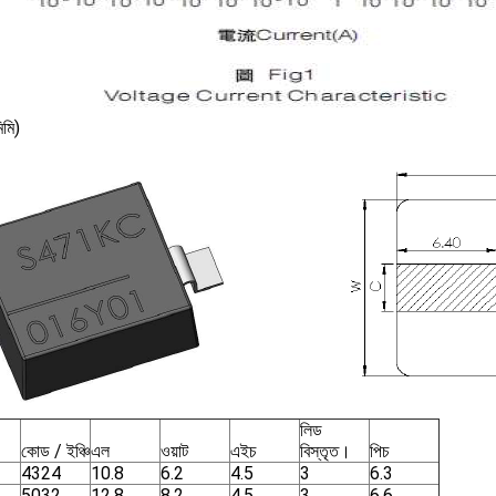
িমি)
লিড
কোড / ইঞ্চি
এল
ওয়াট
এইচ
বিস্তৃত।
পিচ
4324
10.8
6.2
4.5
3
6.3
5032
12.8
8.2
4.5
3
6.6