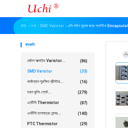
বাড়ি
পণ্য
SMD Varistor
এসি লাইন সুরক্ষা জন্য প্লাস্টিক Encaps
কতগুলি
মেটাল অক্সাইড Varistor...
(86)
SMD Varistor
(33)
থার্মাল্যাল সুরক্ষিত ব্রীস্টার...
(16)
তরল কুলিং প্লেট...
(279)
এনটিসি Thermistor
(87)
এনটিসি তাপমাত্রা সেন্সর...
(140)
PTC Thermistor
(29)