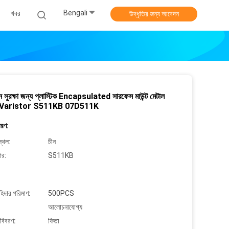
Bengali
খবর
উদ্ধৃতির জন্য আবেদন
 সুরক্ষা জন্য প্লাস্টিক Encapsulated সারফেস মাউন্ট মেটাল
ইড Varistor S511KB 07D511K
বরণ:
্থল:
চীন
ার:
S511KB
াহিদার পরিমাণ:
500PCS
আলোচনাযোগ্য
 বিবরণ:
ফিতা