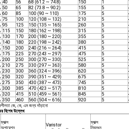
A
40
56
68 (61.2 ~ 74.8)
150
1
A
50
65
82 (73.8 ~ 90.2)
155
5
A
60
85
100 (90 ~ 110)
175
5
A
75
100
120 (108 ~ 132)
210
5
A
95
125
150 (135 ~ 165)
260
5
A
115
150
180 (162 ~ 198)
315
5
A
130
170
200 (180 ~ 220)
355
5
A
140
180
220 (198 ~ 242)
380
5
A
150
200
240 (216 ~ 264)
415
5
A
175
225
270 (243 ~ 297)
475
5
A
200
250
300 (270 ~ 330)
525
5
A
210
275
330 (297 ~ 363)
580
5
A
230
300
360 (324 ~ 396)
620
5
A
250
320
390 (351 ~ 429)
675
5
A
275
350
430 (387 ~ 473)
745
5
A
300
385
470 (423 ~ 517)
810
5
A
320
415
510 (459 ~ 561)
845
5
A
350
460
560 (504 ~ 616)
920
5
নশীলতা জে, কে, এম জন্য দাঁড়ানো
জের বিশেষ উল্লেখ
ম্যাক্স
ম্যাক্স
Varistor
অপারেশন
নিবন্ধন