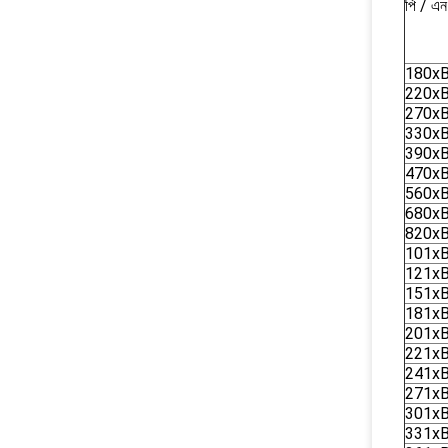
পি / এন
180x
220x
270x
330x
390x
470x
560x
680x
820x
101x
121x
151x
181x
201x
221x
241x
271x
301x
331x