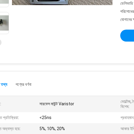
ডেলিভারি 
পরিশোধের 
যোগানের ক
 তথ্য
পণ্যের বর্ণনা
ভোল্টেজ, 
:
সারফেস মাউন্ট Varistor
বিশেষ:
ুত প্রতিক্রিয়া:
<25ns
প্রবাহমান
 অভ্যস্ত হয়ে:
5%, 10%, 20%
আকার ইঞ্চ