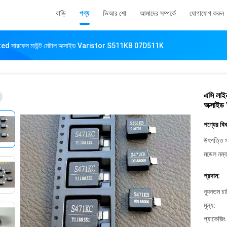
বাড়ি
পণ্য
ভিআর শো
আমাদের সম্পর্কে
যোগাযোগ করুন
ulated সারফেস মাউন্ট মেটাল অক্সাইড Varistor S511KB 07D511K
এসি লাইন
অক্সা
পণ্যের বি
উৎপত্তি স
মডেল নম্ব
প্রদান:
ন্যূনতম চ
মূল্য:
প্যাকেজিং