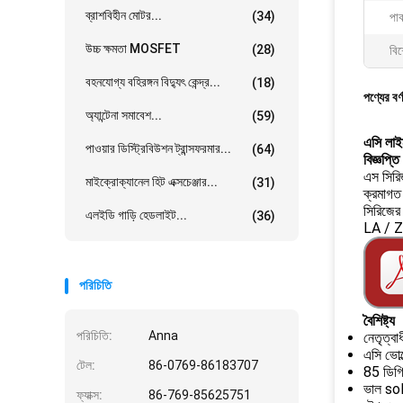
ব্রাশবিহীন মোটর...
(34)
পাক
উচ্চ ক্ষমতা MOSFET
(28)
বিশ
বহনযোগ্য বহিরঙ্গন বিদ্যুৎ কেন্দ্র...
(18)
পণ্যের বর্
অ্যান্টেনা সমাবেশ...
(59)
এসি লা
পাওয়ার ডিস্ট্রিবিউশন ট্রান্সফরমার...
(64)
বিজ্ঞপ্তি
এস সিরিজ
মাইক্রোক্যানেল হিট এক্সচেঞ্জার...
(31)
ক্রমাগত
সিরিজের
এলইডি গাড়ি হেডলাইট...
(36)
LA / ZA
পরিচিতি
বৈশিষ্ট্য
পরিচিতি:
Anna
নেতৃত্ব
এসি ভো
টেল:
86-0769-86183707
85 ডিগ্র
ভাল so
ফ্যাক্স:
86-769-85625751