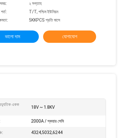
সময়:
২ সপ্তাহ
শর্ত:
T/T, পশ্চিম ইউনিয়ন
্ষমতা:
5KKPCS প্রতি মাসে
ভালো দাম
যোগাযোগ
বৈদ্যুতিক একক
18V ~ 1.8KV
:
2000A / স্কয়ার সেমি
ি:
4324,5032,6244