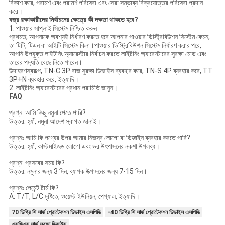
বিকাশ করে, পরামর্শ এবং পরামর্শ পরিষেবা এবং সেরা সম্ভাব্য বিক্রয়োত্তর পরিষেবা প্রদান
করে।
বজ্র রক্ষাকারীদের নির্বাচনের ক্ষেত্রে কী দক্ষতা থাকতে হবে?
1. পাওয়ার সাপ্লাই সিস্টেম নিশ্চিত করুন
প্রথমত, আপনাকে অবশ্যই নির্ধারণ করতে হবে আপনার পাওয়ার ডিস্ট্রিবিউশন সিস্টেম কেমন,
তা টিটি, টিএন বা আইটি সিস্টেম কিনা।পাওয়ার ডিস্ট্রিবিউশন সিস্টেম নির্ধারণ করার পরে,
আপনি উপযুক্ত লাইটনিং অ্যারেস্টার নির্বাচন করতে লাইটনিং অ্যারেস্টারের সুরক্ষা মোড এবং
তারের পদ্ধতি বেছে নিতে পারেন।
উদাহরণস্বরূপ, TN-C 3P বাজ সুরক্ষা ডিভাইস ব্যবহার করে, TN-S 4P ব্যবহার করে, TT
3P+N ব্যবহার করে, ইত্যাদি।
2. লাইটনিং অ্যারেস্টারের প্রধান পরামিতি জানুন।
FAQ
প্রশ্ন: আমি কিছু নমুনা পেতে পারি?
উত্তর: হ্যাঁ, নমুনা আদেশ স্বাগত জানাই।
প্রশ্নঃ আমি কি পণ্যের উপর আমার নিজস্ব লোগো বা ডিজাইন ব্যবহার করতে পারি?
উত্তর: হ্যাঁ, কাস্টমাইজড লোগো এবং ভর উৎপাদনের নকশা উপলব্ধ।
প্রশ্ন: প্রসবের সময় কি?
উত্তর: নমুনার জন্য 3 দিন, ব্যাপক উত্পাদনের জন্য 7-15 দিন।
প্রশ্নঃ পেমেন্ট টার্ম কি?
A: T/T, L/C দৃষ্টিতে, ওয়েস্ট ইউনিয়ন, পেপ্যাল, ইত্যাদি।
70 ডিগ্রি সি সার্জ প্রোটেকশন ডিভাইস এসপিডি
-40 ডিগ্রি সি সার্জ প্রোটেকশন ডিভাইস এসপিডি
এসজিএস সার্জ সুরক্ষা ডিভাইস