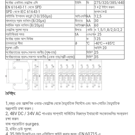
সর্বোচ্চ একটানা ভোল্টেজ এসি
ইউসি
ভি
275/320/385/440
EN 61643-11 থেকে SPD
1+2 টাইপ করুন
SPD থেকে IEC 61643-1
ক্লাস I+II
লাইটনিং ইম্পালস কারেন্ট (10/350µs)
আইএমপি
kA
12,5
নামমাত্র স্রাব বর্তমান (8/20µs)
ভিতরে
kA
30
সর্বাধিক স্রাব বর্তমান (8/20µs)
আইম্যাক্স
kA
60
ভোল্টেজ সুরক্ষা স্তর
উপরে
কেভি
< 1,5/1,8/2,0/2,2
প্রতিক্রিয়া সময়
tA
এনএস
< 25
সর্বোচ্চ ব্যাক আপ ফিউজ
ক
125
তাপমাত্রা সীমা
ϑ
℃
-40℃~+85℃
সুরক্ষা রেটিং
আইপি 20
সর্বোচ্চতারের ক্রস-সেকশন নমনীয় (সূক্ষ্ম-তার)
মিমি²
25
সর্বোচ্চতারের ক্রস-সেকশন অনমনীয় (একক তার/মাল্টি-ওয়্যার)
মিমি²
35
বৈশিষ্ট্য:
1,বজ্র এবং তাত্ক্ষণিক ওভার-ভোল্টেজ থেকে বৈদ্যুতিক সিস্টেম এবং অন-লোডিং বৈদ্যুতিক
যন্ত্রপাতি রক্ষা করুন।
2, 48V DC / 34V AC পাওয়ার সাপ্লাই সার্কিটের বিরুদ্ধে ইথারনেট সংকেতগুলির সংক্রমণ
রক্ষা করুন
বাজ প্ররোচিত surges.
3, বর্ধিত ঢেউ সুরক্ষা.
4, 35 মিমি ডিআইএন রেল এসিসিতে মাউন্ট করার জন্য।EN 60715 এ