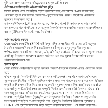
সৃষ্টি করার মতো আবহাওয়া বহির্ভূত ঘটনার জন্যও এটি সাধারণ।
টেলিকম এবং সিগন্যালিং নেটওয়ার্কগুলিতে বৃদ্ধি
সার্জেস সমস্ত ধাতব পরিবাহীতে স্রোত প্ররোচিত করে;কেবলমাত্র পাওয়ার লাইনগুলিই
প্রভাবিত হয় না, তবে সমস্ত কেবলগুলিও বৃহত্তর বা কম পরিমাণে, উত্থানের ফোকাসের
দূরত্বের উপর নির্ভর করে।
যদিও একটি নিম্ন কারেন্ট প্ররোচিত হয়, তবে উত্পাদিত প্রভাবটি সমানভাবে বা আরও বেশি
ধ্বংসাত্মক, যোগাযোগ লাইনের সাথে সংযুক্ত ইলেকট্রনিক সরঞ্জামগুলির বৃহত্তর সংবেদনশীলতার
কারণে (টেলিফোন, ইথারনেট, আর, ইত্যাদি)।
স্থল সংযোগের গুরুত্ব
ওভারভোল্টেজ প্রোটেক্টর (SPD) অতিরিক্ত শক্তিকে গ্রাউন্ডে সরিয়ে দেয়, তাই সংযুক্ত
বৈদ্যুতিক সরঞ্জামগুলির জন্য পিক ভোল্টেজকে একটি গ্রহণযোগ্য মূল্যে সীমাবদ্ধ করে।
পর্যাপ্ত অবস্থায় একটি স্থল সংযোগ, তাই, অতিরিক্ত ভোল্টেজের বিরুদ্ধে কার্যকর সুরক্ষার জন্য
একটি মূল দিক৷ স্থল সংযোগের অবস্থা পর্যবেক্ষণ করা সার্জ সুরক্ষা ডিভাইসগুলির যথাযথ
পরিচালনার নিশ্চয়তা দেয়৷
ব্যাপক সুরক্ষা
একটি কার্যকর ওভারভোল্টেজ সুরক্ষা অবশ্যই নিম্নলিখিত সুরক্ষা ব্যবস্থাগুলিকে একত্রিত করতে
হবে:
বাহ্যিক সুরক্ষা (ইএসই লাইটনিং রড এবং ফ্যারাডাইজেশন)। সরাসরি বজ্রপাতের বিরুদ্ধে
সুরক্ষার জন্য সিস্টেম। এইগুলি সুরক্ষিত এলাকার মধ্যে বজ্রপাতকে ক্যাপচার করে এবং নিয়ন্ত্রিত
পদ্ধতিতে নিরাপদে মাটিতে নিয়ে যায়।অভ্যন্তরীণ সুরক্ষা (পাওয়ার ফ্রিকোয়েন্সি ওভারভোল্টেজ
এবং সার্জ সুরক্ষা ডিভাইস)।পাওয়ার সাপ্লাই সিস্টেম এবং/অথবা কমিউনিকেশন নেটওয়ার্কের
সাথে সংযুক্ত সরঞ্জামগুলিতে ওভারভোল্টেজের প্রভাব থেকে রক্ষা করার জন্য ডিজাইন করা
সরঞ্জাম। গ্রাউন্ডিং সিস্টেম (গ্রাউন্ডিং এবং ইনসুলেশন মনিটরিং)। সিস্টেম যা বায়ুমণ্ডলীয়
স্রাবকে মাটিতে ছড়িয়ে দেওয়ার অনুমতি দেয়।গ্রাউন্ডিং সিস্টেমের নিরীক্ষণের প্রয়োজন।
CUAJE এই প্রতিটি সিস্টেমের জন্য বিস্তৃত পণ্য সরবরাহ করে।এটি কাস্টম পণ্যগুলিও