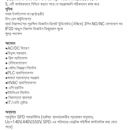
5, এটি কার্যকরভাবে নিশ্চিত করতে পারে যে সরঞ্জামগুলি সঠিকভাবে কাজ করে
সুবিধা
সহজ ইনস্টলেশন বা retrofit
দিন-রেল মাউন্টযোগ্য
ব্যর্থ-নিরাপদ/স্ব-সুরক্ষিত ডিজাইন রিমোট ইন্ডিকেটর (ঐচ্ছিক) 3পিন NO/NC যোগাযোগ সহ
IP20 আঙুল-নিরাপদ ডিজাইন ভিজ্যুয়াল সূচক
ক্ষুদ্র পদক্ষেপ
আবেদন
●AC/DC বিতরণ
●বিদ্যুৎ সরবরাহ
● শিল্প অটোমেশন
● টেলিযোগাযোগ
● মোটর নিয়ন্ত্রণ সিস্টেম
●PLC অ্যাপ্লিকেশন
●ক্ষমতা স্থানান্তর সরঞ্জাম
●HVAC অ্যাপ্লিকেশন
● এসি ড্রাইভ
●ইউপিএস সিস্টেম
● নিরাপত্তা ব্যবস্থা
●IT/ডেটা সেন্টার
অন্যান্য
প্রযুক্তি SPD প্যারামিটার (দ্রষ্টব্য: ব্যবহারকারীর প্রয়োজন অনুসারে,
Uc=140V,440V,550V, SPD-এর পরিসরের ভোল্টেজ পরিসীমা কাস্টমাইজ করা যেতে
পারে):