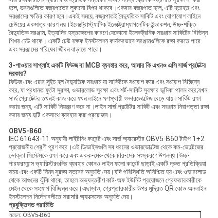
হলে, ভবনগুলিতে বজ্রপাতের লুকানো বিপদ থাকবে।একবার বজ্রপাত হলে, এটি হতাহত এবং
সরঞ্জামের ক্ষতির কারণ হবে।একই সময়ে, বজ্রপাতই বৈদ্যুতিক সার্কিট এবং যোগাযোগ লাইনে
ঢেউয়ের একমাত্র কারণ নয়।ইলেক্ট্রোস্ট্যাটিক ইলেক্ট্রোম্যাগনেটিক ইন্ডাকশন, উচ্চ-শক্তি
বৈদ্যুতিক সরঞ্জাম, ইত্যাদির হস্তক্ষেপের কারণে যেকোনো ইলেকট্রনিক সরঞ্জাম সার্কিটের বিভিন্ন
শিখর ঢেউ থাকে। একটি ঢেউ রক্ষক ইনস্টলেশন কার্যকরভাবে সরঞ্জামগুলিকে রক্ষা করতে পারে
এবং সরঞ্জামের পরিষেবা জীবন বাড়াতে পারে।
3-পাওয়ার সাপ্লাই একটি ফিউজ বা MCB ব্যবহার করে, আমার কি এখনও এসি সার্জ প্রটেক্টর
দরকার?
ফিউজ এবং এয়ার সুইচ হল বৈদ্যুতিক সরঞ্জাম যা সার্কিটকে সংযোগ করে এবং সংযোগ বিচ্ছিন্ন
করে, যা প্রধানত ফুটো সুরক্ষা, ওভারলোড সুরক্ষা এবং শর্ট-সার্কিট সুরক্ষার ভূমিকা পালন করে;যখন
সার্জ প্রোটেক্টর তখনই কাজ করে যখন লাইনে ক্ষণস্থায়ী ওভারভোল্টেজ বেড়ে যায়।সার্কিট রক্ষা
করার জন্য, এটি সার্কিট নিয়ন্ত্রণ করে না।লাইন সার্জ প্রটেক্টর সার্কিট এবং সরঞ্জাম নিরাপত্তা রক্ষা
করার জন্য দুটি একসাথে ব্যবহার করা প্রয়োজন।
OBV5-B60
IEC 61643-11 অনুযায়ী লাইটনিং কারেন্ট এবং সার্জ অ্যারেস্টর OBV5-B60 টাইপ 1+2
প্রয়োজনীয় শ্রেণী পূরণ করে।এই ডিভাইসগুলি সব ধরনের ওভারভোল্টেজ থেকে কম-ভোল্টেজের
ভোক্তা সিস্টেমকে রক্ষা করে এবং একক-মেরু থেকে চার-মেরু সংস্করণে উপলব্ধ।উচ্চ-
পারফরম্যান্স ভ্যারিস্টরগুলির ব্যবহার কোনও লাইন ফলো কারেন্ট ছাড়াই একটি দ্রুত প্রতিক্রিয়া
সময় এবং একটি নিম্ন সুরক্ষা স্তরের অনুমতি দেয়।যদি পরিস্থিতি অনিশ্চিত হয় এবং ওভারলোড
থেকে আগুনের ঝুঁকি থাকে, তাহলে অভ্যন্তরীণ কাট-অফ ইউনিট প্রয়োজনে গ্রেফতারকারীকে
মেইন থেকে সংযোগ বিচ্ছিন্ন করে।এছাড়াও, গ্রেপ্তারকারীর উপর মুদ্রিত QR কোড অনলাইন
ইনস্টলেশন নির্দেশাবলীতে সরাসরি অ্যাক্সেসের অনুমতি দেয়।
প্রযুক্তিগত পরামিতি
মডেল: OBV5-B60