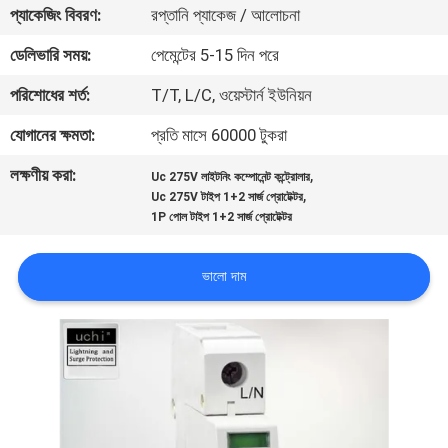
প্যাকেজিং বিবরণ:
রপ্তানি প্যাকেজ / আলোচনা
ভ্রমণ
ডেলিভারি সময়:
পেমেন্টের 5-15 দিন পরে
মান
পরিশোধের শর্ত:
T/T, L/C, ওয়েস্টার্ন ইউনিয়ন
নিয়ন্ত্রণ
যোগানের ক্ষমতা:
প্রতি মাসে 60000 টুকরা
লক্ষণীয় করা:
,
Uc 275V লাইটনিং কম্পোনেন্ট কন্ট্রোলার
যোগাযোগ
,
Uc 275V টাইপ 1+2 সার্জ প্রোটেক্টর
করুন
1P পোল টাইপ 1+2 সার্জ প্রোটেক্টর
ভালো দাম
খবর
উদ্ধৃতির
জন্য
আবেদন