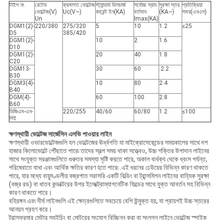
টাইপ নং
রেটেড
ক্রমাগত ভোল্টেজ
স্ট্যান্ডার্ড ডিসচার্জ
সর্বোচ্চ স্রাব
সুরক্ষা স্তর
প্রতিক্রিয়া
ভোল্টেজ(V)
Uc(V~)
কারেন্ট ইন(KA)
বর্তমান
(KA~)
সময়(এনএস)
Un
Imax(KA)
DGM1(2)-
220/380
275/320
5
10
1.2
≤25
D5
385/420
DGM1(2)-
10
2
1.6
D10
DGM1(2)-
20
40
1.8
C20
DGM13-
30
60
.2.2
B30
DGM3(4)-
10
80
2.4
B40
DGM(4)-
60
100
2.8
B60
ডিজিএম-এন-
220/255
40/60
60/80
1.2
≤100
পিই
ক্ষণস্থায়ী ভোল্টেজ সার্জেসিন এলভি পাওয়ার লাইন
ক্ষণস্থায়ী ওভারভোল্টেজগুলি হল ভোল্টেজের ঊর্ধ্বগতি যা মাইক্রোসেকেন্ডের সময়কালের সাথে দশ
হাজার কিলোভোল্টে পৌঁছাতে পারে৷ তাদের স্বল্প সময় থাকা সত্ত্বেও, উচ্চ শক্তির উপাদান লাইনের
সাথে সংযুক্ত সরঞ্জামগুলিতে গুরুতর সমস্যা সৃষ্টি করতে পারে, অকাল বার্ধক্য থেকে ধ্বংস পর্যন্ত,
পরিষেবাতে বাধা এবং আর্থিক ক্ষতির কারণ হতে পারে৷ .এই ধরনের ঢেউয়ের বিভিন্ন কারণ থাকতে
পারে, যার মধ্যে বায়ুমণ্ডলীয় বজ্রপাত সরাসরি একটি বিল্ডিং বা ট্রান্সমিশন লাইনের বাহ্যিক সুরক্ষা
(বজ্র রড) বা ধাতব কন্ডাক্টরের উপর ইলেক্ট্রোম্যাগনেটিক ফিল্ডের সাথে যুক্ত আবর্তন সহ বিভিন্ন
কারণ থাকতে পারে।
বহিরঙ্গন এবং দীর্ঘ লাইনগুলি এই ক্ষেত্রগুলিতে সবচেয়ে বেশি উন্মুক্ত হয়, যা প্রায়শই উচ্চ স্তরের
আনয়ন গ্রহণ করে।
ট্রান্সফরমার সেন্টার স্যুইচিং বা মোটরের সংযোগ বিচ্ছিন্ন করা বা সংলগ্ন লাইনে ভোল্টেজ স্পাইক