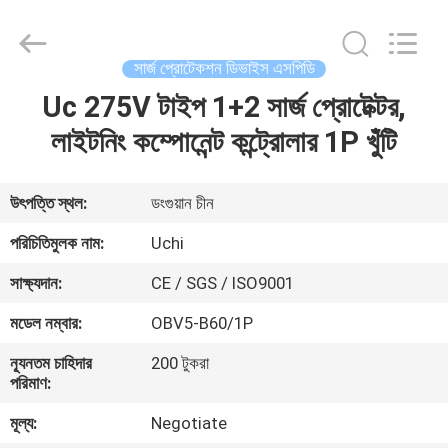
Guangdong
Uchi
Electronics
Co.,Ltd.
All
সার্জ প্রোটেকশন ডিভাইস এসপিডি
Rights
Reserved.
Uc 275V টাইপ 1+2 সার্জ প্রোটেক্টর,
বাড়ি
লাইটনিং কম্পোনেন্ট কন্ট্রোলার 1P খুঁটি
পণ্য
উৎপত্তি স্থল:
ডংগুয়ান চীন
ভিআর
পরিচিতিমুলক নাম:
Uchi
শো
সাক্ষ্যদান:
CE / SGS / ISO9001
মডেল নম্বার:
OBV5-B60/1P
আমাদের
ন্যূনতম চাহিদার
200 টুকরা
সম্পর্কে
পরিমাণ:
মূল্য:
Negotiate
কারখানা