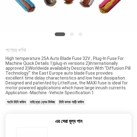
সাইট
ম্যাপ
PRIVACY
পণ্যের বর্ণনা
POLICY
High temperature 25A Auto Blade Fuse 32V , Plug-In Fuse For
Machine Quick Details 1)plug-in versions 2)Internationally
approved 3)Worldwide availability Description With "Diffusion Pill
Technology'" the East Europe auto blade Fuse provides
excellent time delay characteristics and low heat dissipation.
Designed and patented by Littelfuse, the MAXI fuse is ideal for
motor powered applications which have large inrush currents.
Application -Machine -Vehicle Specification 1.
অটো মিনি ফাউস
মাইক্রো ব্লেড ফিউজ
মিনি ফলক গাড়ী ফাউস
এর সেরা মূল্য পান