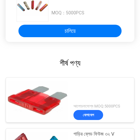
MOQ：
5000PCS
চালিয়ে
শীর্ষ পণ্য
আলোচনাযোগ্য MOQ:5000PCS
যোগাযোগ
গাড়ির ব্লেড ফিউজ ৩২ V