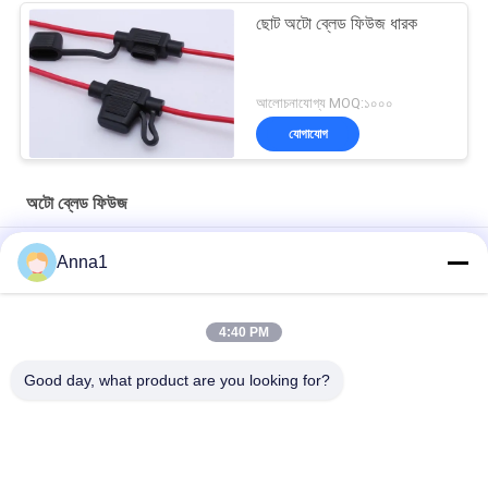
ছোট অটো ব্লেড ফিউজ ধারক
আলোচনাযোগ্য MOQ:১০০০
যোগাযোগ
অটো ব্লেড ফিউজ
নিয়মিত মোটরগাড়ি ফলক হোল্ডার এবং স্ক্রু-ইন ফিউজ ক্যারিয়ার ATY-PCB-19G6 গাড়ী
Anna1
ফিউজ ধারক
ROHS গাড়ী ফিউজ ব্লক ব্রাস পরিচিতি শিখা retardant বৈশিষ্ট্য
4:40 PM
অটোমোটিভের জন্য শিখা প্রতিরোধক PA PA66 PP ইনলাইন ফিউজ হোল্ডার 16 গেজ
Good day, what product are you looking for?
সব