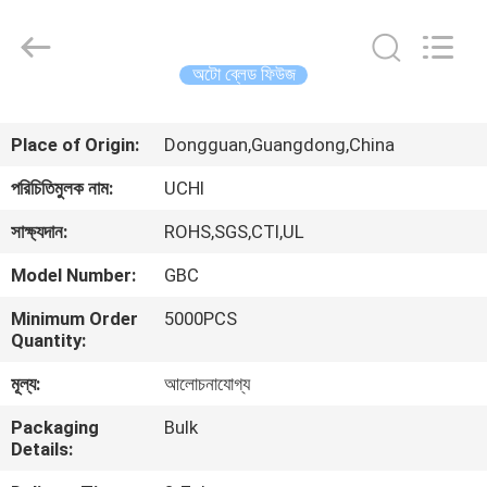
Guangdong
Uchi
Electronics
Co.,Ltd.
All
অটো ব্লেড ফিউজ
Rights
Reserved.
বাড়ি
Place of Origin:
Dongguan,Guangdong,China
পণ্য
পরিচিতিমুলক নাম:
UCHI
সাক্ষ্যদান:
ROHS,SGS,CTI,UL
ভিআর
Model Number:
GBC
শো
Minimum Order
5000PCS
Quantity:
আমাদের
মূল্য:
আলোচনাযোগ্য
সম্পর্কে
Packaging
Bulk
Details:
কারখানা