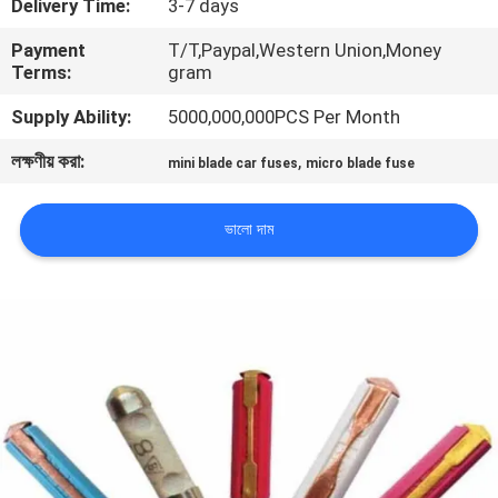
Delivery Time:
3-7 days
ভ্রমণ
Payment
T/T,Paypal,Western Union,Money
Terms:
gram
মান
Supply Ability:
5000,000,000PCS Per Month
নিয়ন্ত্রণ
লক্ষণীয় করা:
,
mini blade car fuses
micro blade fuse
যোগাযোগ
ভালো দাম
করুন
খবর
উদ্ধৃতির
জন্য
আবেদন