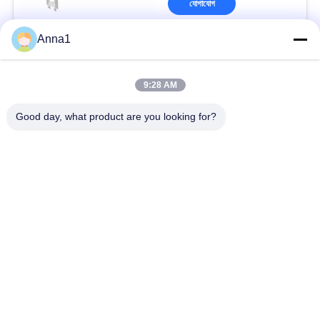
যোগাযোগ
Anna1
কম্পিউটার সিপিইউ কুলার
9:28 AM
Good day, what product are you looking for?
সব
মেটাল অক্সাইড Varistor
SMD Varistor
থার্মাল্যাল সুরক্ষিত ব্রীস্টার
তরল কুলিং প্লেট
এনটিসি Thermistor
এনটিসি তাপমাত্রা সেন্সর