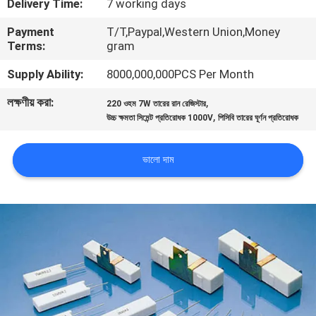
Delivery Time:
7 working days
ভ্রমণ
Payment
T/T,Paypal,Western Union,Money
Terms:
gram
মান
Supply Ability:
8000,000,000PCS Per Month
নিয়ন্ত্রণ
লক্ষণীয় করা:
,
220 ওহম 7W তারের রান রেজিস্টার
,
উচ্চ ক্ষমতা সিমেন্ট প্রতিরোধক 1000V
পিসিবি তারের ঘূর্ণন প্রতিরোধক
যোগাযোগ
করুন
ভালো দাম
খবর
উদ্ধৃতির
জন্য
আবেদন