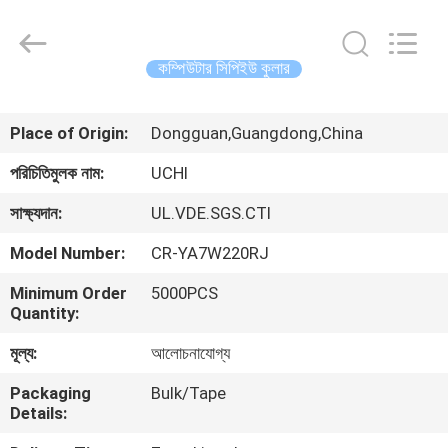
Guangdong
Uchi
Electronics
Co.,Ltd.
All
কম্পিউটার সিপিইউ কুলার
Rights
Reserved.
বাড়ি
Place of Origin:
Dongguan,Guangdong,China
পণ্য
পরিচিতিমুলক নাম:
UCHI
সাক্ষ্যদান:
UL.VDE.SGS.CTI
ভিআর
Model Number:
CR-YA7W220RJ
শো
Minimum Order
5000PCS
Quantity:
আমাদের
মূল্য:
আলোচনাযোগ্য
সম্পর্কে
Packaging
Bulk/Tape
Details:
কারখানা