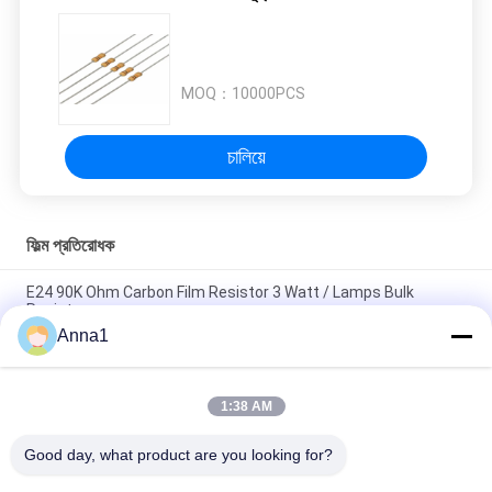
MOQ：
10000PCS
চালিয়ে
ফিল্ম প্রতিরোধক
E24 90K Ohm Carbon Film Resistor 3 Watt / Lamps Bulk
Resistor
Anna1
Mini 2.2K Ohm 1 / 2W Carbon Film Resistor E24 5% With Taping
Packing
1:38 AM
E24 2.7K Ohm 1/4W 5% Yellow Carbon Film Resistor For Power
Supply
Good day, what product are you looking for?