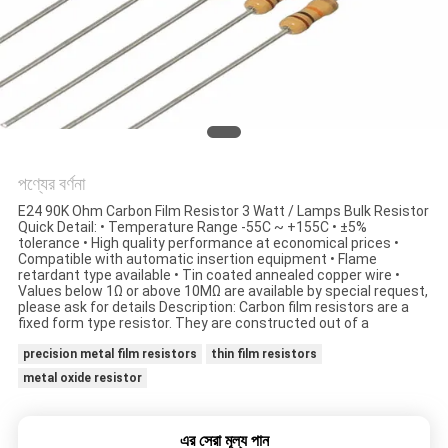
সাইট
ম্যাপ
PRIVACY
POLICY
পণ্যের বর্ণনা
E24 90K Ohm Carbon Film Resistor 3 Watt / Lamps Bulk Resistor
Quick Detail: • Temperature Range -55C ~ +155C • ±5%
tolerance • High quality performance at economical prices •
Compatible with automatic insertion equipment • Flame
retardant type available • Tin coated annealed copper wire •
Values below 1Ω or above 10MΩ are available by special request,
please ask for details Description: Carbon film resistors are a
fixed form type resistor. They are constructed out of a
precision metal film resistors
thin film resistors
metal oxide resistor
এর সেরা মূল্য পান