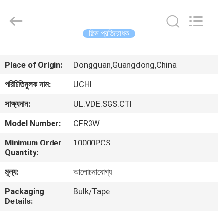
Guangdong
Uchi
Electronics
Co.,Ltd.
All
ফিল্ম প্রতিরোধক
Rights
Reserved.
বাড়ি
Place of Origin:
Dongguan,Guangdong,China
পণ্য
পরিচিতিমুলক নাম:
UCHI
সাক্ষ্যদান:
UL.VDE.SGS.CTI
ভিআর
Model Number:
CFR3W
শো
Minimum Order
10000PCS
Quantity:
আমাদের
মূল্য:
আলোচনাযোগ্য
সম্পর্কে
Packaging
Bulk/Tape
Details:
কারখানা