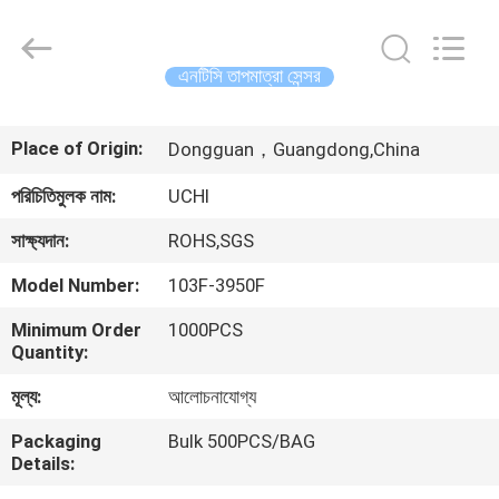
Guangdong
Uchi
Electronics
Co.,Ltd.
All
এনটিসি তাপমাত্রা সেন্সর
Rights
Reserved.
বাড়ি
Place of Origin:
Dongguan，Guangdong,China
পণ্য
পরিচিতিমুলক নাম:
UCHI
সাক্ষ্যদান:
ROHS,SGS
ভিআর
Model Number:
103F-3950F
শো
Minimum Order
1000PCS
Quantity:
আমাদের
মূল্য:
আলোচনাযোগ্য
সম্পর্কে
Packaging
Bulk 500PCS/BAG
Details:
কারখানা