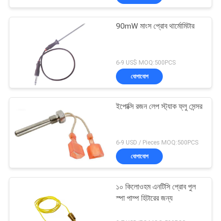
90mW মাংস প্রোব থার্মোমিটার
6-9 US$ MOQ:500PCS
যোগাযোগ
ইপোক্সি রজন লেপ স্ট্যাক ফ্লু সেন্সর
6-9 USD / Pieces MOQ:500PCS
যোগাযোগ
১০ কিলোওহম এনটিসি প্রোব পুল
স্পা পাম্প হিটারের জন্য