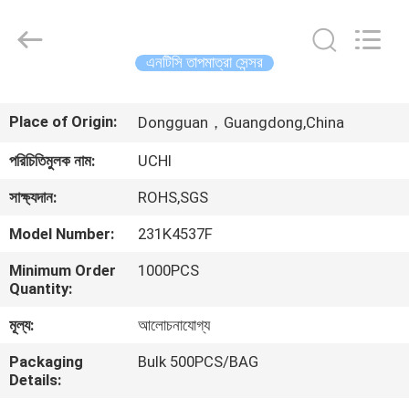
Guangdong
Uchi
Electronics
Co.,Ltd.
All
এনটিসি তাপমাত্রা সেন্সর
Rights
Reserved.
বাড়ি
Place of Origin:
Dongguan，Guangdong,China
পণ্য
পরিচিতিমুলক নাম:
UCHI
সাক্ষ্যদান:
ROHS,SGS
ভিআর
Model Number:
231K4537F
শো
Minimum Order
1000PCS
Quantity:
আমাদের
মূল্য:
আলোচনাযোগ্য
সম্পর্কে
Packaging
Bulk 500PCS/BAG
Details:
কারখানা