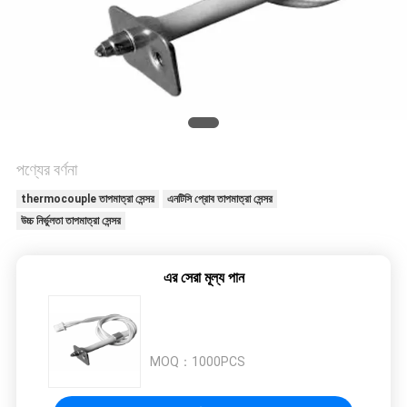
সাইট
ম্যাপ
PRIVACY
POLICY
পণ্যের বর্ণনা
thermocouple তাপমাত্রা সেন্সর
এনটিসি প্রোব তাপমাত্রা সেন্সর
উচ্চ নির্ভুলতা তাপমাত্রা সেন্সর
এর সেরা মূল্য পান
MOQ：
1000PCS