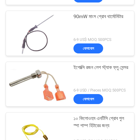
90mW মাংস প্রোব থার্মোমিটার
6-9 US$ MOQ:500PCS
যোগাযোগ
ইপোক্সি রজন লেপ স্ট্যাক ফ্লু সেন্সর
6-9 USD / Pieces MOQ:500PCS
যোগাযোগ
১০ কিলোওহম এনটিসি প্রোব পুল
স্পা পাম্প হিটারের জন্য