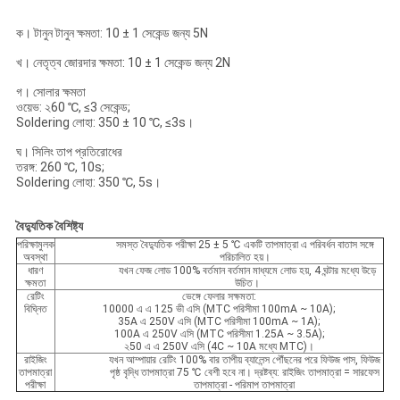
ক। টানুন টানুন ক্ষমতা: 10 ± 1 সেকেন্ড জন্য 5N
খ। নেতৃত্ব জোরদার ক্ষমতা: 10 ± 1 সেকেন্ড জন্য 2N
গ। সোলার ক্ষমতা
ওয়েভ: ২60 ℃, ≤3 সেকেন্ড;
Soldering লোহা: 350 ± 10 ℃, ≤3s।
ঘ। সিলিং তাপ প্রতিরোধের
তরঙ্গ: 260 ℃, 10s;
Soldering লোহা: 350 ℃, 5s।
বৈদ্যুতিক
বৈশিষ্ট্য
পরিক্ষামুলক
সমস্ত বৈদ্যুতিক পরীক্ষা 25 ± 5 ℃ একটি তাপমাত্রা এ পরিবর্ধন বাতাস সঙ্গে
অবস্থা
পরিচালিত হয়।
ধারণ
যখন ফেজ লোড 100% বর্তমান বর্তমান মাধ্যমে লোড হয়, 4 ঘন্টার মধ্যে উড়ে
ক্ষমতা
উচিত।
রেটিং
ভেঙ্গে ফেলার সক্ষমতা:
বিঘ্নিত
10000 এ এ 125 ভী এসি (MTC পরিসীমা 100mA ~ 10A);
35A এ 250V এসি (MTC পরিসীমা 100mA ~ 1A);
100A এ 250V এসি (MTC পরিসীমা 1.25A ~ 3.5A);
২50 এ এ 250V এসি (4C ~ 10A মধ্যে MTC)।
রাইজিং
যখন আম্পায়ার রেটিং 100% বার তাপীয় ব্যালেন্স পৌঁছনের পরে ফিউজ পাস, ফিউজ
তাপমাত্রা
পৃষ্ঠ বৃদ্ধি তাপমাত্রা 75 ℃ বেশী হবে না। দ্রষ্টব্য: রাইজিং তাপমাত্রা = সারফেস
পরীক্ষা
তাপমাত্রা - পরিমাপ তাপমাত্রা