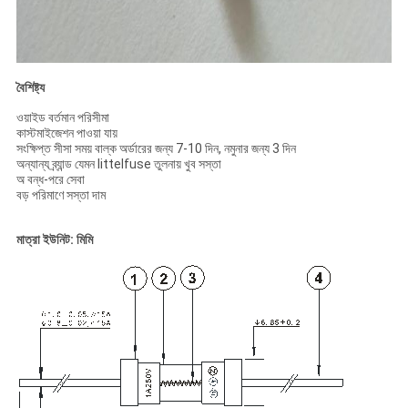
বৈশিষ্ট্য
ওয়াইড বর্তমান পরিসীমা
কাস্টমাইজেশন পাওয়া যায়
সংক্ষিপ্ত সীসা সময় বাল্ক অর্ডারের জন্য 7-10 দিন, নমুনার জন্য 3 দিন
অন্যান্য ব্র্যান্ড যেমন littelfuse তুলনায় খুব সস্তা
অ বন্ধ-পরে সেবা
বড় পরিমাণে সস্তা দাম
মাত্রা ইউনিট: মিমি