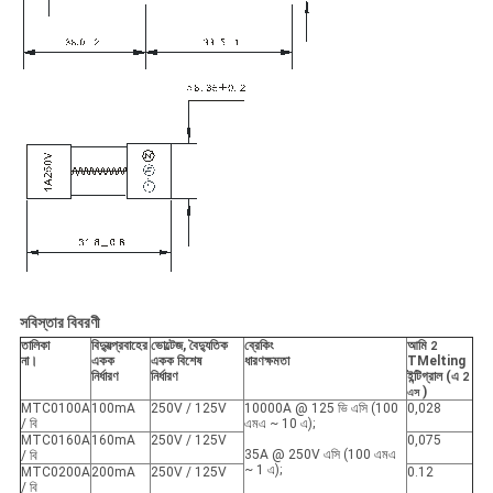
সবিস্তার বিবরণী
তালিকা
বিদ্যুত্প্রবাহের
ভোল্টেজ, বৈদ্যুতিক
ব্রেকিং
আমি
2
না।
একক
একক বিশেষ
ধারণক্ষমতা
TMelting
নির্ধারণ
নির্ধারণ
ইন্টিগ্রাল (এ
2
)
এস
MTC0100A
100mA
250V / 125V
10000A @ 125 ভি এসি (100
0,028
/ বি
এমএ ~ 10 এ);
MTC0160A
160mA
250V / 125V
0,075
35A @ 250V এসি (100 এমএ
/ বি
~ 1 এ);
MTC0200A
200mA
250V / 125V
0.12
/ বি