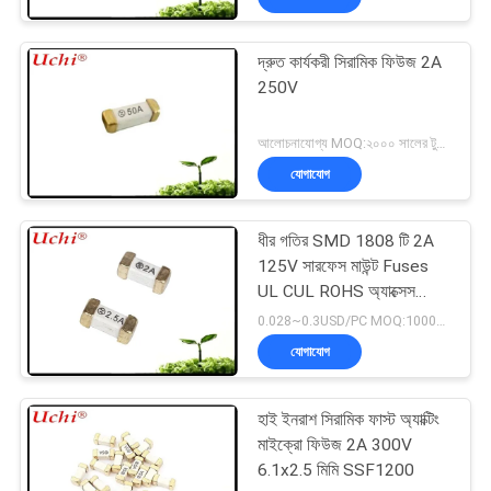
দ্রুত কার্যকরী সিরামিক ফিউজ 2A
250V
আলোচনাযোগ্য MOQ:২০০০ সালের টুকরা
যোগাযোগ
ধীর গতির SMD 1808 টি 2A
125V সারফেস মাউন্ট Fuses
UL CUL ROHS অ্যাক্সেস
CQC
0.028~0.3USD/PC MOQ:1000pcs
যোগাযোগ
হাই ইনরাশ সিরামিক ফাস্ট অ্যাক্টিং
মাইক্রো ফিউজ 2A 300V
6.1x2.5 মিমি SSF1200