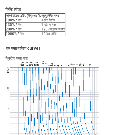
ফিশিং টাইম
আম্পায়ারের রেটিং
(ইন) এর
%
প্রস্ফুটিত সময়
100% * ইন
4 ঘন্টা মিনিট
135% * ইন
1 ঘন্টা সর্বোচ্চ
200% * ইন
120 সেকেন্ড সর্বোচ্চ
1000% * ইন
10 মিঃ মিনিট
গড় সময় বর্তমান curves
দ্বিতীয় সময় সময়