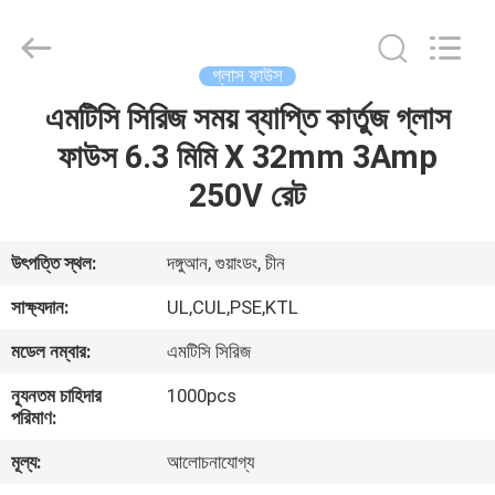
Guangdong
Uchi
Electronics
Co.,Ltd.
All
গ্লাস ফাউস
Rights
Reserved.
এমটিসি সিরিজ সময় ব্যাপ্তি কার্তুজ গ্লাস
বাড়ি
ফাউস 6.3 মিমি X 32mm 3Amp
পণ্য
250V রেট
ভিআর
উৎপত্তি স্থল:
দঙ্গুআন, গুয়াংডং, চীন
শো
সাক্ষ্যদান:
UL,CUL,PSE,KTL
মডেল নম্বার:
এমটিসি সিরিজ
আমাদের
ন্যূনতম চাহিদার
1000pcs
সম্পর্কে
পরিমাণ:
মূল্য:
আলোচনাযোগ্য
কারখানা