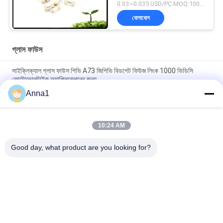
0.03~0.035 USD/PC MOQ:1000pcs
যোগাযোগ
গ্লাস ফাউস
সাইক্লিক্যাল গ্লাস ফাউস পিভি A73 জিপিভি বিডগেট ফিউজ লিংক 1000 ভিডিসি
ফোটোভোলটাইক অ্যাপ্লিকেশনের জন্য
Anna1
SMD1140 476 সিরিজ ধীর গতির সারফেস মাউন্ট পিকো ফিউজ 1A 250VAC
400VDC LED আলোর জন্য
10:24 AM
উচ্চ ভোল্টেজ 5.500 সিরিজ গ্লাস টিউব ফিউজ 500V সময় - পাওয়ার সাপ্লাই জন্য লেগ
সিরামিক ফিউজ
Good day, what product are you looking for?
সব
মেটাল অক্সাইড Varistor
SMD Varistor