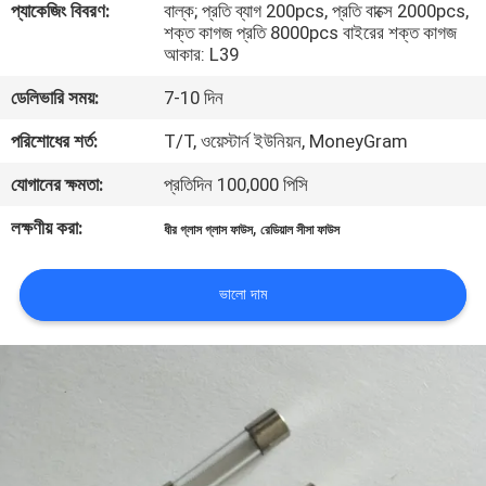
প্যাকেজিং বিবরণ:
বাল্ক; প্রতি ব্যাগ 200pcs, প্রতি বাক্সে 2000pcs,
ভ্রমণ
শক্ত কাগজ প্রতি 8000pcs বাইরের শক্ত কাগজ
আকার: L39
মান
ডেলিভারি সময়:
7-10 দিন
নিয়ন্ত্রণ
পরিশোধের শর্ত:
T/T, ওয়েস্টার্ন ইউনিয়ন, MoneyGram
যোগানের ক্ষমতা:
প্রতিদিন 100,000 পিসি
যোগাযোগ
লক্ষণীয় করা:
,
ধীর গ্লাস গ্লাস ফাউস
রেডিয়াল সীসা ফাউস
করুন
ভালো দাম
খবর
উদ্ধৃতির
জন্য
আবেদন