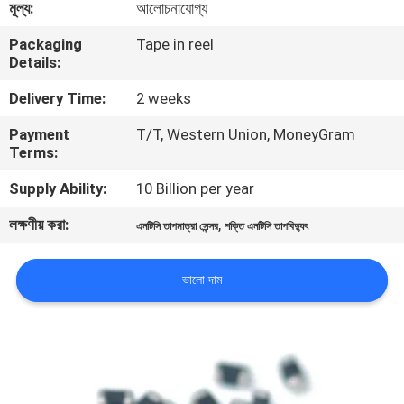
মূল্য:
আলোচনাযোগ্য
ভ্রমণ
Packaging
Tape in reel
Details:
মান
Delivery Time:
2 weeks
নিয়ন্ত্রণ
Payment
T/T, Western Union, MoneyGram
Terms:
যোগাযোগ
Supply Ability:
10 Billion per year
করুন
লক্ষণীয় করা:
,
এনটিসি তাপমাত্রা সেন্সর
শক্তি এনটিসি তাপবিদ্যুৎ
খবর
ভালো দাম
উদ্ধৃতির
জন্য
আবেদন