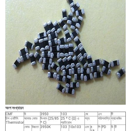
অংশ সংখ্যায়ন
CMF
বি
3950
103
জে
এন
টি
চিপ এনটিসি
আকার কোড
বি-মান (25/85
25 º C (Ω) এ
সহ্য
পরিসমাপ্তি
প্যাকেজিং
Thermistor
º C)
প্রতিরোধ
কোড
উচ্চতা
3950K
103
10x103
এফ
±
পি
PD
বি
টি