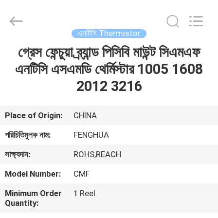
Guangdong
Uchi
Electronics
Co.,Ltd.
All
এনটিসি Thermistor
Rights
Reserved.
গ্রেস ফেন্চুয়া ব্র্যান্ড পিসিবি মাউন্ট সিএমএফ
বাড়ি
এনটিসি এসএমডি থের্মিস্টার 1005 1608
পণ্য
2012 3216
ভিআর
Place of Origin:
CHINA
শো
পরিচিতিমুলক নাম:
FENGHUA
সাক্ষ্যদান:
ROHS,REACH
আমাদের
Model Number:
CMF
সম্পর্কে
Minimum Order
1 Reel
Quantity:
কারখানা