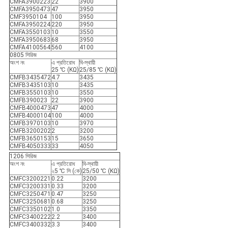
CMFA3900223
22
3900
CMFA3950473
47
3950
CMF3950104
100
3950
CMFA3950224
220
3950
CMFA3550103
10
3550
CMFA3950683
68
3950
CMFA4100564
560
4100
0805 সিরিজ
অংশ নং
এ প্রতিরোধ
বি-স্থায়ী
25 ℃ (KΩ)
25/85 ℃ (KΩ)
CMFB3435472
4.7
3435
CMFB3435103
10
3435
CMFB3550103
10
3550
CMFB390023
22
3900
CMFB4000473
47
4000
CMFB4000104
100
4000
CMFB3970103
10
3970
CMFB3200202
2
3200
CMFB3650153
15
3650
CMFB4050333
33
4050
1206 সিরিজ
অংশ নং
এ প্রতিরোধ
বি-স্থায়ী
২5 ℃ সি (কে)
25/50 ℃ (KΩ)
CMFC3200221
0.22
3200
CMFC3200331
0.33
3200
CMFC3250471
0.47
3250
CMFC3250681
0.68
3250
CMFC3350102
1.0
3350
CMFC3400222
2.2
3400
CMFC3400332
3.3
3400