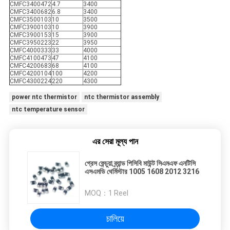
CMFC3400472
4.7
3400
CMFC3400682
6.8
3400
CMFC3500103
10
3500
CMFC3900103
10
3900
CMFC3900153
15
3900
CMFC3950223
22
3950
CMFC4000333
33
4000
CMFC4100473
47
4100
CMFC4200683
68
4100
CMFC4200104
100
4200
CMFC4300224
220
4300
power ntc thermistor
ntc thermistor assembly
ntc temperature sensor
এর সেরা মূল্য পান
গ্রেস ফেন্চুয়া ব্র্যান্ড পিসিবি মাউন্ট সিএমএফ এনটিসি
এসএমডি থের্মিস্টার 1005 1608 2012 3216
MOQ：
1 Reel
চালিয়ে