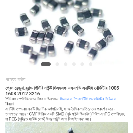
সাইট
ম্যাপ
PRIVACY
POLICY
পণ্যের বর্ণনা
গ্রেস ফেন্চুয়া ব্র্যান্ড পিসিবি মাউন্ট সিএমএফ এসএমডি এনটিসি থের্মিস্টার 1005
1608 2012 3216
পিডিএফ স্পেসিফিকেশন লিংক ডাউনলোড:
সিএমএফ চিপ এনটিসি থেরোমিস্টর.পিডিএফ
বিবরণ
এনটিসি তাপদ্বয় একটি সিরামিক অর্ধপরিবাহী, যা অ-রৈখিক প্রতিরোধের প্রদর্শন করে -
তাপমাত্রা আচরণ CMF সিরিজ একটি SMD (পৃষ্ঠ মাউন্ট ডিভাইস) টাইপ এনTC তাপবিদ্যুৎ,
যা PCB (মুদ্রিত সার্কিট বোর্ড) উপর মাউন্ট জন্য ডিজাইন করা হয়।