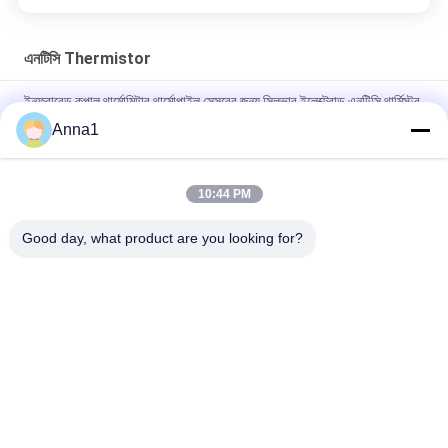
এনটিসি Thermistor
ইনফ্রারেড কপাল থার্মোমিটার থার্মোপাইল সেন্সরের জন্য সিলভার ইলেক্ট্রোড এনটিসি থার্মিস্টর
চিপ এমএফ 5 8 100 কেওএইচএম 3950
Anna1
MF54 প্লাস্টিক প্যাকেজ ডিত্তড তাপমাত্রা পরিমাপ NTC তাপমাত্রা তাপবিদ্যুৎ
10:44 PM
সিরামিক ইনসুলার এনটিসি থার্মিস্টার MF75-0.2 / 70 70A 0.2 ওহম বি2600
11500UF এজ দিয়ে
Good day, what product are you looking for?
সব
মেটাল অক্সাইড Varistor
SMD Varistor
থার্মাল্যাল সুরক্ষিত ব্রীস্টার
তরল কুলিং প্লেট