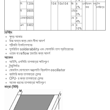
1%
সি
1206
104
10x104
জি
±
এন
নিকেল
বপু
টেপ
2%
বাধা
চলচ্চিত্র
বি
0805
এইচ
±
3%
একজন
0603
জে
±
4%
এক্স
0402
কে
±
10%
বৈশিষ্ট্য
ক্ষুদ্র আকার
উচ্চ ঘনত্ব জন্য কোন সীসা আদর্শ
শ্রীমতি ইনস্টলেশনের
সুপরিচিত solderability এবং সোলার্ডিং তাপ প্রতিরোধের
ওয়েভ বা reflow স্ল্ডারিং জন্য আদর্শ
আবেদন
আইসি, এলসিডি তাপমাত্রা ক্ষতিপূরণ
ট্র্যান্সিস্টর
মোবাইল যোগাযোগ যন্ত্রপাতি ক্রিস্টাল oscillator
ব্যাটারি জন্য তাপমাত্রা সেন্সর
CPU- র জন্য তাপমাত্রা সেন্সর
অনেক ধরনের তাপমাত্রা ক্ষতিপূরণ
মাত্রা (মিমি)